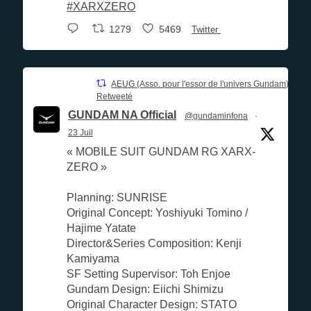
#XARXZERO
1279
5469
Twitter
AEUG (Asso. pour l'essor de l'univers Gundam)
Retweeté
GUNDAM NA Official
@gundaminfona
·
23 Juil
« MOBILE SUIT GUNDAM RG XARX-
ZERO »
Planning: SUNRISE
Original Concept: Yoshiyuki Tomino /
Hajime Yatate
Director&Series Composition: Kenji
Kamiyama
SF Setting Supervisor: Toh Enjoe
Gundam Design: Eiichi Shimizu
Original Character Design: STATO