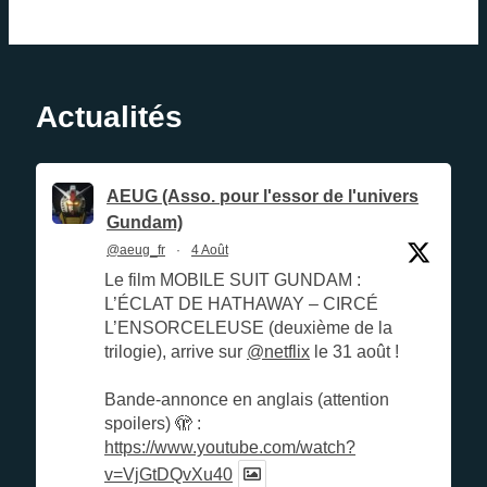
Actualités
AEUG (Asso. pour l'essor de l'univers
Gundam)
@aeug_fr
·
4 Août
Le film MOBILE SUIT GUNDAM :
L’ÉCLAT DE HATHAWAY – CIRCÉ
L’ENSORCELEUSE (deuxième de la
trilogie), arrive sur
@netflix
le 31 août !
Bande-annonce en anglais (attention
spoilers) 🫣 :
https://www.youtube.com/watch?
v=VjGtDQvXu40