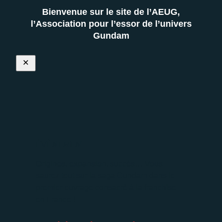
Bienvenue sur le site de l’AEUG,
l’Association pour l’essor de l’univers
Gundam
ÉVÈNEMENT
Origines, expansion, succès… Vous
saurez tout sur la saga Gundam dans le
premier ouvrage consacré à la franchise
en France !