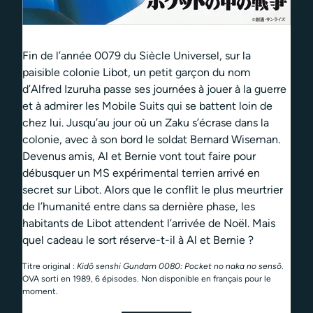
Fin de l’année 0079 du Siècle Universel, sur la
paisible colonie Libot, un petit garçon du nom
d’Alfred Izuruha passe ses journées à jouer à la guerre
et à admirer les Mobile Suits qui se battent loin de
chez lui. Jusqu’au jour où un Zaku s’écrase dans la
colonie, avec à son bord le soldat Bernard Wiseman.
Devenus amis, Al et Bernie vont tout faire pour
débusquer un MS expérimental terrien arrivé en
secret sur Libot. Alors que le conflit le plus meurtrier
de l’humanité entre dans sa dernière phase, les
habitants de Libot attendent l’arrivée de Noël. Mais
quel cadeau le sort réserve-t-il à Al et Bernie ?
Titre original :
Kidô senshi Gundam 0080: Pocket no naka no sensô
.
OVA sorti en 1989, 6 épisodes.
Non disponible en français pour le
moment
.