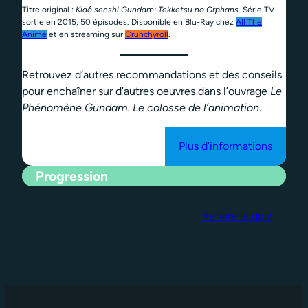
Titre original :
Kidô senshi Gundam: Tekketsu no Orphans
. Série TV
sortie en 2015, 50 épisodes. Disponible en Blu-Ray chez
All The
Anime
et en streaming sur
Crunchyroll
.
Retrouvez d’autres recommandations et des conseils
pour enchaîner sur d’autres oeuvres dans l’ouvrage
Le
Phénomène Gundam. Le colosse de l’animation
.
Plus d’informations
Progression
Refaire le quiz