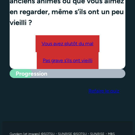
anciens animés ou que vous aimez
en regarder, même s’ils ont un peu
vieilli ?
Vous avez plutôt du mal
Pas grave s’ils ont vieilli
Progression
Refaire le quiz
Gundam (et images) ©SOTSU・SUNRISE ©SOTSU・SUNRISE・MBS